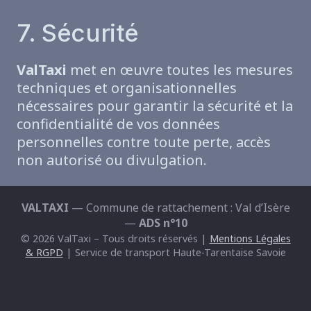
7. Sécurité
ValTaxi
met en œuvre toutes les mesures
techniques et organisationnelles
nécessaires pour garantir la sécurité et la
confidentialité de vos données
personnelles contre toute perte, accès
non autorisé ou divulgation.
VALTAXI
— Commune de rattachement : Val d’Isère
—
ADS n°10
© 2026 ValTaxi – Tous droits réservés |
Mentions Légales
& RGPD
| Service de transport Haute-Tarentaise Savoie